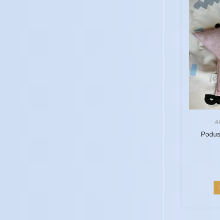
A
Podu