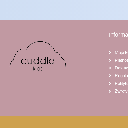
Informa
Moje k
Płatno
Dosta
Regul
Polity
Zwroty