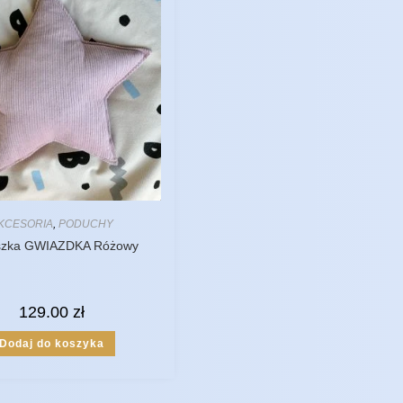
KCESORIA
,
PODUCHY
szka GWIAZDKA Różowy
129.00
zł
Dodaj do koszyka