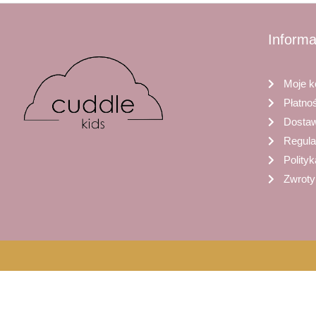
Informa
Moje k
Płatno
Dosta
Regul
Polity
Zwroty