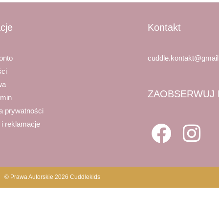
cje
Kontakt
onto
cuddle.kontakt@gmai
ści
wa
ZAOBSERWUJ 
amin
ka prywatności
 i reklamacje
© Prawa Autorskie 2026 Cuddlekids