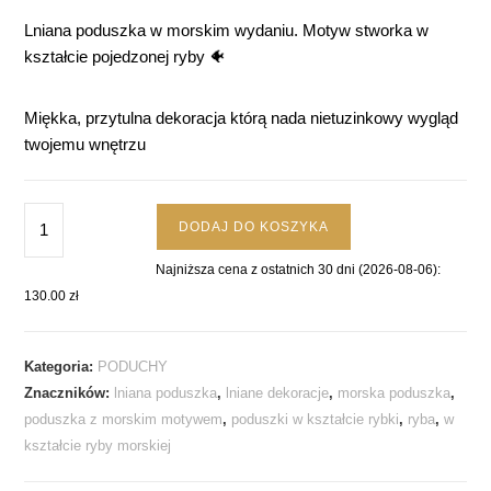
Lniana poduszka w morskim wydaniu. Motyw stworka w
kształcie pojedzonej ryby 🐠
Miękka, przytulna dekoracja którą nada nietuzinkowy wygląd
twojemu wnętrzu
DODAJ DO KOSZYKA
Najniższa cena z ostatnich 30 dni (
2026-08-06
):
130.00
zł
Kategoria:
PODUCHY
Znaczników:
lniana poduszka
,
lniane dekoracje
,
morska poduszka
,
poduszka z morskim motywem
,
poduszki w kształcie rybki
,
ryba
,
w
kształcie ryby morskiej